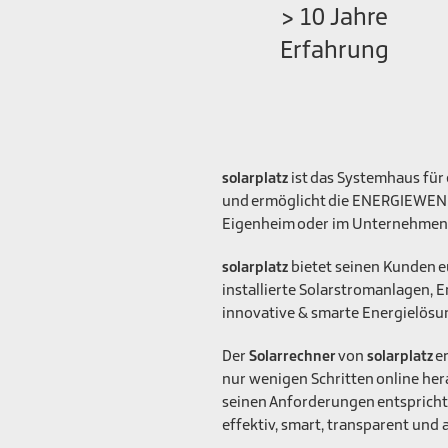
> 10 Jahre
Erfahrung
ist das Systemhaus für
solarplatz
und ermöglicht die ENERGIEWEND
Eigenheim oder im Unternehmen
bietet seinen Kunden e
solarplatz
installierte Solarstromanlagen, 
innovative & smarte Energielösu
Der
von
er
Solarrechner
solarplatz
nur wenigen Schritten online he
seinen Anforderungen entspricht 
effektiv, smart, transparent und