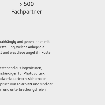
> 500
Fachpartner
unabhängig und geben Ihnen mit
rstellung, welche Anlage die
ist und was diese ungefähr kosten
bestehend aus Ingenieuren,
ständigen für Photovoltaik
andwerkspartnern, sichern den
spruch von
und sind der
solarplatz
hen und unterbrechungsfreien