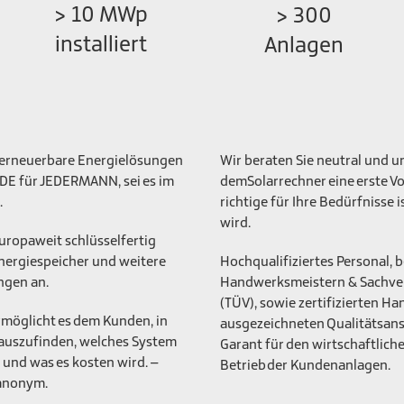
> 10 MWp
> 300
installiert
Anlagen
 erneuerbare Energielösungen
Wir beraten Sie neutral und 
E für JEDERMANN, sei es im
demSolarrechner eine erste Vo
.
richtige für Ihre Bedürfnisse 
wird.
uropaweit schlüsselfertig
Energiespeicher und weitere
Hochqualifiziertes Personal, 
ngen an.
Handwerksmeistern & Sachver
(TÜV), sowie zertifizierten H
möglicht es dem Kunden, in
ausgezeichneten Qualitätsan
rauszufinden, welches System
Garant für den wirtschaftlic
und was es kosten wird. –
Betrieb der Kundenanlagen.
 anonym.