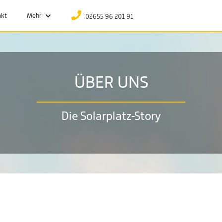
PHONE
akt
Mehr
02655 96 201 91
ÜBER UNS
Die Solarplatz-Story