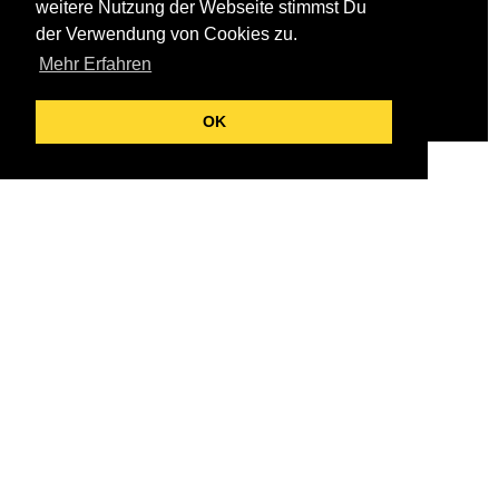
weitere Nutzung der Webseite stimmst Du
der Verwendung von Cookies zu.
Mehr Erfahren
OK
Neue Infoevents 2026
Entdecken Sie unsere kostenfreien Infoveranstaltungen im
Frühjahr 2026!
Erhalten Sie wertvolle Einblicke zu Photovoltaik,
Speichersystemen, Wärmepumpen (auch im Altbau),
Energiesparen und Verbraucherschutz. Unsere ExpertInnen
beantworten Ihre Fragen – neutral, verständlich und
praxisnah.