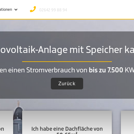
PHONE
ationen
02642 99 88 94
ovoltaik-Anlage mit Speicher k
ben einen Stromverbrauch von
bis zu 7.500
KW
Zurück
on
Ich habe eine Dachfläche von