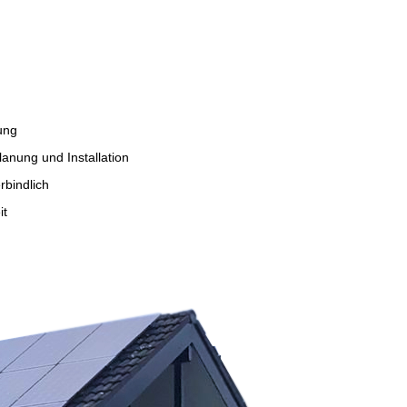
ung
anung und Installation
bindlich
it