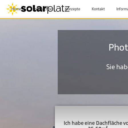
Home
Solarrechner
Konzepte
Kontakt
Inform
Phot
Sie ha
Ich habe eine Dachfläche v