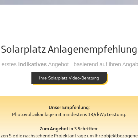
Solarplatz Anlagenempfehlung
r erstes
indikatives
Angebot - basierend auf ihren Anga
Ihre Solarplatz Video-Beratung
Unser Empfehlung
:
Photovoltaikanlage mit mindestens 13,5 kWp Leistung.
Zum Angebot in 3 Schritten:
nzen Sie die nachstehende Projektanfrage um Ihre objektbezogen