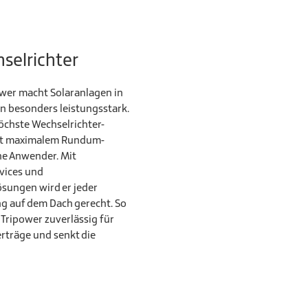
selrichter
wer macht Solaranlagen in
n besonders leistungsstark.
öchste Wechselrichter-
it maximalem Rundum-
ne Anwender. Mit
rvices und
sungen wird er jeder
g auf dem Dach gerecht. So
 Tripower zuverlässig für
rträge und senkt die