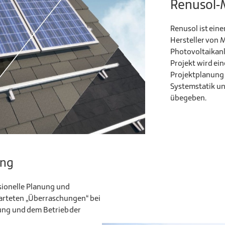
Renusol-
Renusol ist ein
Hersteller von
Photovoltaikanla
Projekt wird ei
Projektplanung 
Systemstatik u
übegeben.
ung
sionelle Planung und
warteten „Überraschungen“ bei
ung und dem Betrieb der