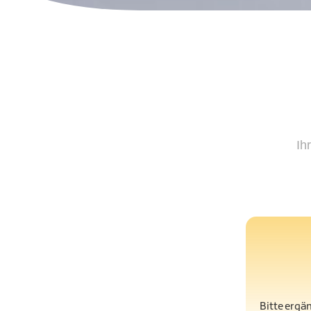
Ih
Bitte ergä