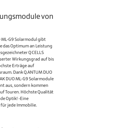
tungsmodule von
 ML-G9 Solarmodul gibt
ge das Optimum an Leistung
usgezeichneter Q CELLS
sserter Wirkungsgrad auf bis
öchste Erträge auf
uraum. Dank Q.ANTUM DUO
PEAK DUO ML-G9 Solarmodule
lent aus, sondern kommen
auf Touren. Höchste Qualität
e Optik! -Eine
für jede Immobilie.