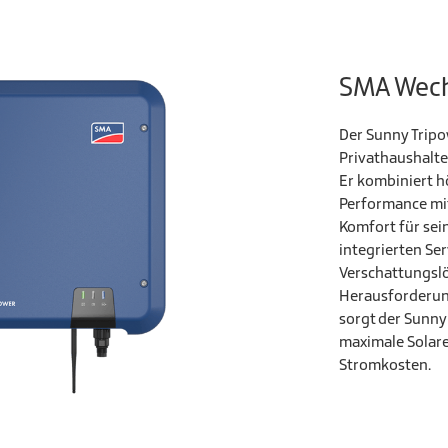
SMA Wech
Der Sunny Tripo
Privathaushalte
Er kombiniert h
Performance m
Komfort für sei
integrierten Se
Verschattungslö
Herausforderun
sorgt der Sunny
maximale Solare
Stromkosten.