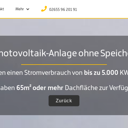
PHONE
akt
Mehr
02655 96 201 91
hotovoltaik-Anlage ohne Speich
en einen Stromverbrauch von
bis zu 5.000
KW
haben
65m² oder mehr
Dachfläche zur Verfü
Zurück