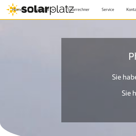
Home
Angebot
Solarrechner
Service
Kont
P
Sie hab
Sie 