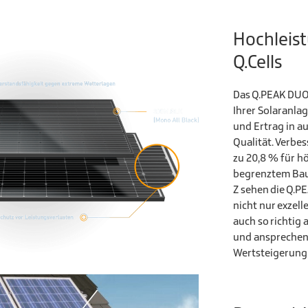
Hochleis
Q.Cells
Das Q.PEAK DUO
Ihrer Solaranla
und Ertrag in a
Qualität. Verbe
zu 20,8 % für h
begrenztem Ba
Z sehen die Q.
nicht nur exzel
auch so richtig 
und ansprechend
Wertsteigerung 