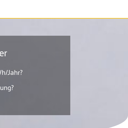
er
h/Jahr?
gung?