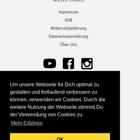
Impressum
AGB
Widerrufsbelehrung
Datenschutzerklärung
Über Uns
Um unsere Webseite für Dich optimal zu
KONTAKT
gestalten und fortlaufend verbessern zu
können, verwenden wir Cookies. Durch die
Solarplatz GmbH
Im Wiesengrund 8-10
weitere Nutzung der Webseite stimmst Du
56746 Spessart
der Verwendung von Cookies zu.
Mehr Erfahren
Tel. 02655 96 201 91
info@solarplatz.de
OK